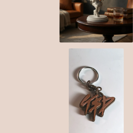
$
25.00
$
5.00