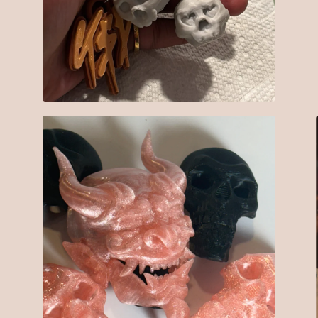
$
7.00
$
15.00