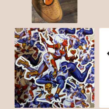
$
7.00