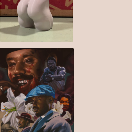
$
10.00
$
15.00