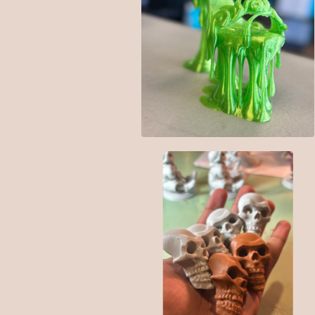
$
120.00
$
5.00