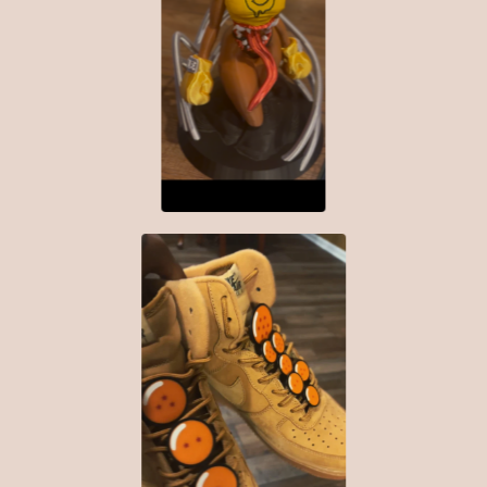
$
150.00
$
5.00